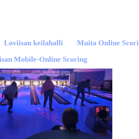
Loviisa
n keilahalli
Muita Online Scori
isan Mobile-Online Scoring