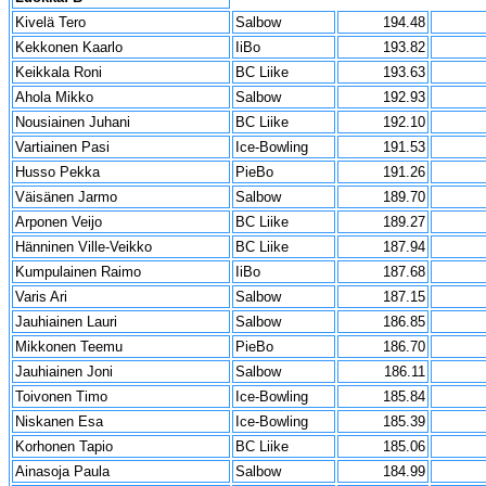
Kivelä Tero
Salbow
194.48
Kekkonen Kaarlo
IiBo
193.82
Keikkala Roni
BC Liike
193.63
Ahola Mikko
Salbow
192.93
Nousiainen Juhani
BC Liike
192.10
Vartiainen Pasi
Ice-Bowling
191.53
Husso Pekka
PieBo
191.26
Väisänen Jarmo
Salbow
189.70
Arponen Veijo
BC Liike
189.27
Hänninen Ville-Veikko
BC Liike
187.94
Kumpulainen Raimo
IiBo
187.68
Varis Ari
Salbow
187.15
Jauhiainen Lauri
Salbow
186.85
Mikkonen Teemu
PieBo
186.70
Jauhiainen Joni
Salbow
186.11
Toivonen Timo
Ice-Bowling
185.84
Niskanen Esa
Ice-Bowling
185.39
Korhonen Tapio
BC Liike
185.06
Ainasoja Paula
Salbow
184.99