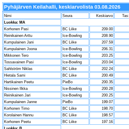
Pyhäjärven Keilahalli, keskiarvolista 03.08.2026
Nimi
Seura
Keskiarvo
Tas
Luokka: MA
Korhonen Pasi
BC Liike
209.00
Reinikainen Arttu
Ice-Bowling
208.90
Kumpulainen Jani
BC Liike
207.59
Kumpulainen Joona
Ice-Bowling
206.31
Mikkonen Tero
Ice-Bowling
203.25
Tossavainen Pasi
Ice-Bowling
203.04
Sahlström Niklas
BC Liike
202.24
Hietala Sami
BC Liike
200.49
Hartikainen Peetu
PieBo
200.35
Nissinen Ilkka
Ice-Bowling
200.28
Reinikainen Jari
Ice-Bowling
200.25
Kumpulainen Janne
PieBo
199.07
Korhonen Timo
BC Liike
198.70
Korolainen Hannu
BC Liike
198.57
Korhonen Peetu
BC Liike
197.16
Luokka: B