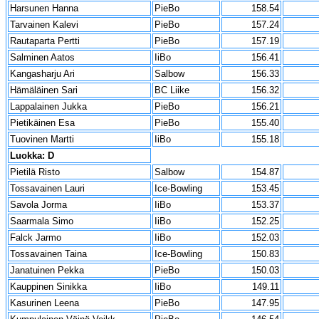
Harsunen Hanna
PieBo
158.54
Tarvainen Kalevi
PieBo
157.24
Rautaparta Pertti
PieBo
157.19
Salminen Aatos
IiBo
156.41
Kangasharju Ari
Salbow
156.33
Hämäläinen Sari
BC Liike
156.32
Lappalainen Jukka
PieBo
156.21
Pietikäinen Esa
PieBo
155.40
Tuovinen Martti
IiBo
155.18
Luokka: D
Pietilä Risto
Salbow
154.87
Tossavainen Lauri
Ice-Bowling
153.45
Savola Jorma
IiBo
153.37
Saarmala Simo
IiBo
152.25
Falck Jarmo
IiBo
152.03
Tossavainen Taina
Ice-Bowling
150.83
Janatuinen Pekka
PieBo
150.03
Kauppinen Sinikka
IiBo
149.11
Kasurinen Leena
PieBo
147.95