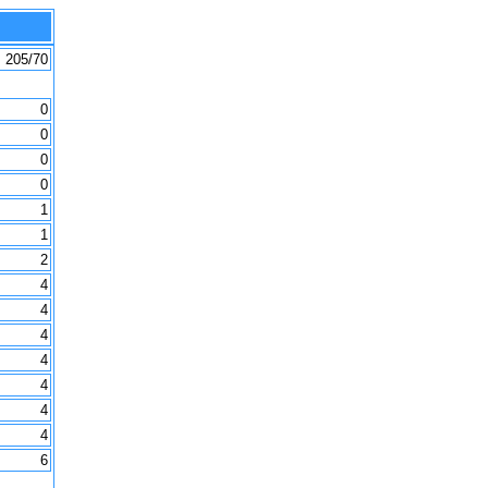
: 205/70
0
0
0
0
1
1
2
4
4
4
4
4
4
4
6