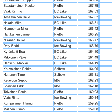
Saastamoinen Kauko
PieBo
167.75
Vaak Kimmo
BC Liike
167.53
Tossavainen Reijo
Ice-Bowling
167.32
Hakala Mika
BC Liike
166.81
Niemetmaa Mika
PieBo
166.42
Hartikainen Janne
PieBo
166.25
Niiranen Jouko
Ice-Bowling
165.77
Räty Erkki
Ice-Bowling
165.76
Kyrönlahti Esa
BC Liike
164.80
Mikkonen Päivi
BC Liike
164.49
Danschu Markku
BC Liike
164.19
Kouvalainen Pekka
Salbow
164.06
Huttunen Timo
Salbow
163.31
Kelavuori Seppo
IiBo
162.23
Soininen Erkki
IiBo
162.18
Toivainen Paula
PieBo
160.03
Varis Riitta
Ice-Bowling
159.54
Kumpulainen Hannu
PieBo
159.25
Malinen Osmo
PieBo
159.08