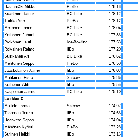
Hautamäki Mikko
PieBo
178.18
Kaartinen Rainer
BC Liike
178.12
Turkka Arto
PieBo
178.12
Moilanen Janne
BC Liike
178.04
Korhonen Juhani
BC Liike
177.86
Rytkönen Lauri
Ice-Bowling
177.53
Roivainen Raimo
IiBo
177.20
Suikkanen Ari
BC Liike
176.62
Mehtonen Seppo
PieBo
176.50
Jääskeläinen Jarmo
IiBo
176.03
Matilainen Risto
Salbow
175.86
Korhonen Ahti
IiBo
175.55
Kauppinen Jarmo
BC Liike
175.10
Luokka: C
Multala Jorma
Salbow
174.97
Tikkanen Jorma
IiBo
174.66
Haanketo Seppo
IiBo
174.04
Mähönen Kyösti
PieBo
173.28
Sutinen Heikki
IiBo
173.16