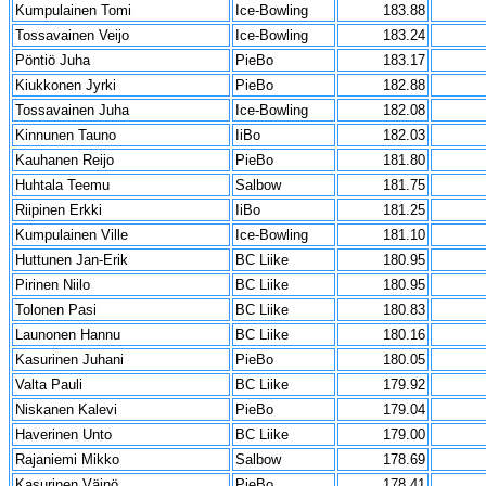
Kumpulainen Tomi
Ice-Bowling
183.88
Tossavainen Veijo
Ice-Bowling
183.24
Pöntiö Juha
PieBo
183.17
Kiukkonen Jyrki
PieBo
182.88
Tossavainen Juha
Ice-Bowling
182.08
Kinnunen Tauno
IiBo
182.03
Kauhanen Reijo
PieBo
181.80
Huhtala Teemu
Salbow
181.75
Riipinen Erkki
IiBo
181.25
Kumpulainen Ville
Ice-Bowling
181.10
Huttunen Jan-Erik
BC Liike
180.95
Pirinen Niilo
BC Liike
180.95
Tolonen Pasi
BC Liike
180.83
Launonen Hannu
BC Liike
180.16
Kasurinen Juhani
PieBo
180.05
Valta Pauli
BC Liike
179.92
Niskanen Kalevi
PieBo
179.04
Haverinen Unto
BC Liike
179.00
Rajaniemi Mikko
Salbow
178.69
Kasurinen Väinö
PieBo
178.41