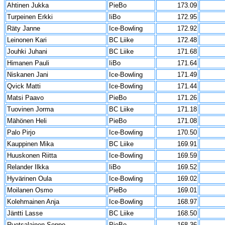
Ahtinen Jukka
PieBo
173.09
Turpeinen Erkki
IiBo
172.95
Räty Janne
Ice-Bowling
172.92
Leinonen Kari
BC Liike
172.48
Jouhki Juhani
BC Liike
171.68
Himanen Pauli
IiBo
171.64
Niskanen Jani
Ice-Bowling
171.49
Qvick Matti
Ice-Bowling
171.44
Matsi Paavo
PieBo
171.26
Tuovinen Jorma
BC Liike
171.18
Mähönen Heli
PieBo
171.08
Palo Pirjo
Ice-Bowling
170.50
Kauppinen Mika
BC Liike
169.91
Huuskonen Riitta
Ice-Bowling
169.59
Relander Ilkka
IiBo
169.52
Hyvärinen Oula
Ice-Bowling
169.02
Moilanen Osmo
PieBo
169.01
Kolehmainen Anja
Ice-Bowling
168.97
Jäntti Lasse
BC Liike
168.50
Ruotsalainen Seppo
PieBo
168.36