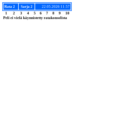
Rata 2
Sarja 2
22.05.2026 11:57
1
2
3
4
5
6
7
8
9
10
Peli ei vielä käynnistetty ratakonsolista